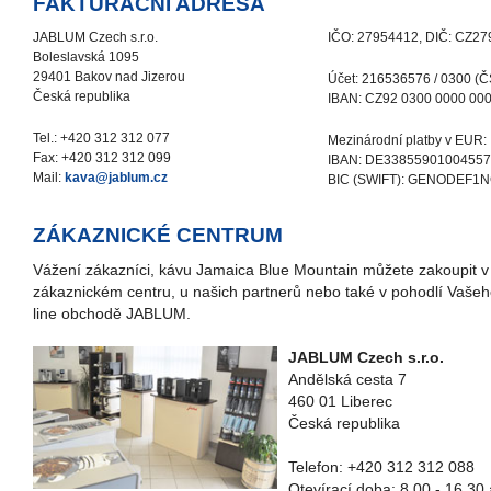
FAKTURAČNÍ ADRESA
JABLUM Czech s.r.o.
IČO: 27954412, DIČ: CZ2
Boleslavská 1095
29401 Bakov nad Jizerou
Účet: 216536576 / 0300 (
Česká republika
IBAN: CZ92 0300 0000 00
Tel.: +420 312 312 077
Mezinárodní platby v EUR:
Fax: +420 312 312 099
IBAN: DE3385590100455
Mail:
kava@jablum.cz
BIC (SWIFT): GENODEF1
ZÁKAZNICKÉ CENTRUM
Vážení zákazníci, kávu Jamaica Blue Mountain můžete zakoupit 
zákaznickém centru, u našich partnerů nebo také v pohodlí Vaše
line obchodě JABLUM.
JABLUM Czech s.r.o.
Andělská cesta 7
460 01 Liberec
Česká republika
Telefon: +420 312 312 088
Otevírací doba: 8.00 - 16.30