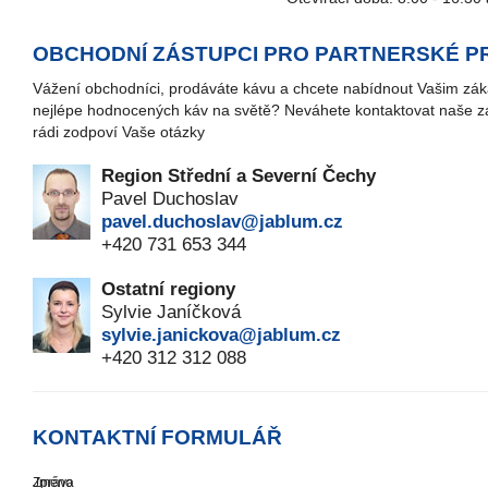
OBCHODNÍ ZÁSTUPCI PRO PARTNERSKÉ P
Vážení obchodníci, prodáváte kávu a chcete nabídnout Vašim zá
nejlépe hodnocených káv na světě? Neváhete kontaktovat naše z
rádi zodpoví Vaše otázky
Region Střední a Severní Čechy
Pavel Duchoslav
pavel.duchoslav@jablum.cz
+420 731 653 344
Ostatní regiony
Sylvie Janíčková
sylvie.janickova@jablum.cz
+420 312 312 088
KONTAKTNÍ FORMULÁŘ
Jméno
Zpráva